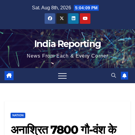
Skip
Sat. Aug 8th, 2026
5:04:09 PM
to
content
India Reporting
News From Each & Every Corner
NATION
अनाश्रित 7800 गौ-वंश के