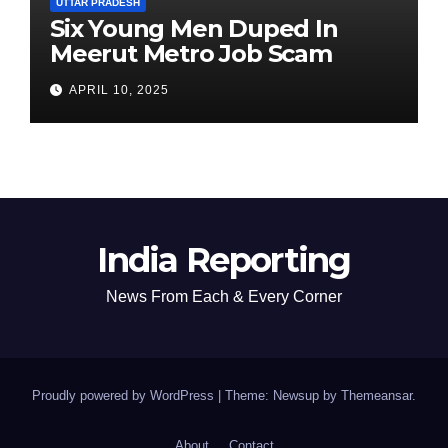
UTTAR PRADESH
Six Young Men Duped In
Meerut Metro Job Scam
APRIL 10, 2025
India Reporting
News From Each & Every Corner
Proudly powered by WordPress
|
Theme: Newsup by
Themeansar
.
About
Contact