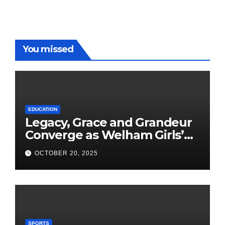
You missed
EDUCATION
Legacy, Grace and Grandeur
Converge as Welham Girls’
School Observes 68th
OCTOBER 20, 2025
Founders’ Day
SPORTS