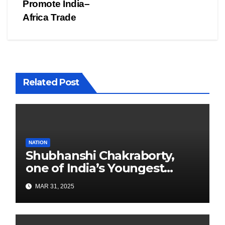
Promote India–
Africa Trade
Related Post
NATION
Shubhanshi Chakraborty,
one of India’s Youngest
Authors Leads the
MAR 31, 2025
Sustainability Revolution
with Past is Forward