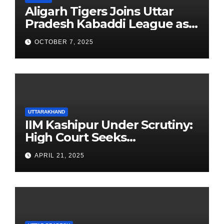
Aligarh Tigers Joins Uttar
Pradesh Kabaddi League as
Newest Franchise
OCTOBER 7, 2025
UTTARAKHAND
IIM Kashipur Under Scrutiny:
High Court Seeks
Clarification on Acting
APRIL 21, 2025
Chairperson’s Tenure