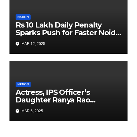
NATION
Rs 10 Lakh Daily Penalty
Sparks Push for Faster Noida
Airport Construction
MAR 12, 2025
NATION
Actress, IPS Officer’s
Daughter Ranya Rao
Arrested for Smuggling 15 kg
MAR 6, 2025
Gold at Bengaluru Airport