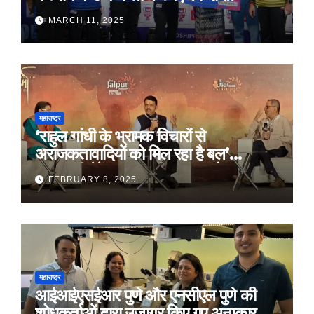
MARCH 11, 2025
महाराष्ट्र
‘राहुल गांधी के भ्रामक विचारों से
अराजकतावादियों को मिल रहा है बल’
मुख्यमंत्री देवेंद्र फडणवीस का आरोप
FEBRUARY 8, 2025
महाराष्ट्र
आईआईएसईआर पुणे और एनसीएल पुणे की
शोधकर्ताओं द्वारा उजागर किए गए अनाकार