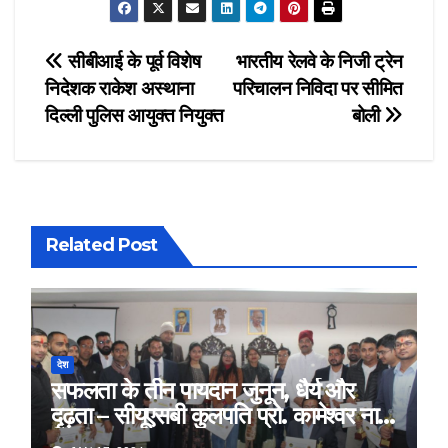
Post
सीबीआई के पूर्व विशेष
भारतीय रेलवे के निजी ट्रेन
निदेशक राकेश अस्थाना
परिचालन निविदा पर सीमित
navigation
दिल्ली पुलिस आयुक्त नियुक्त
बोली
Related Post
देश
सफलता के तीन पायदान जुनून, धैर्य और
दृढ़ता – सीयूएसबी कुलपति प्रो. कामेश्वर नाथ
सिंह