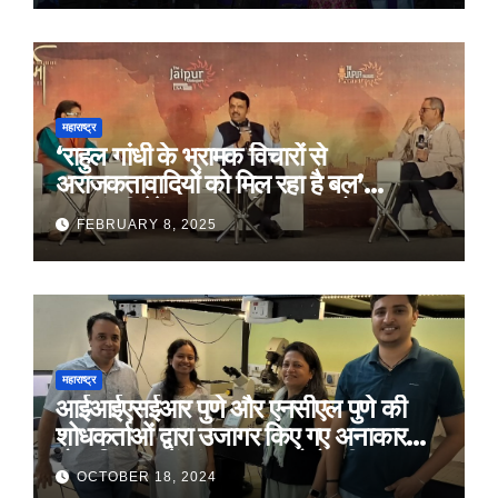
महाराष्ट्र
‘राहुल गांधी के भ्रामक विचारों से
अराजकतावादियों को मिल रहा है बल’
मुख्यमंत्री देवेंद्र फडणवीस का आरोप
FEBRUARY 8, 2025
महाराष्ट्र
आईआईएसईआर पुणे और एनसीएल पुणे की
शोधकर्ताओं द्वारा उजागर किए गए अनाकार
ठोस विरूपण में संरचनात्मक दोषों की प्रमुख
OCTOBER 18, 2024
भूमिका