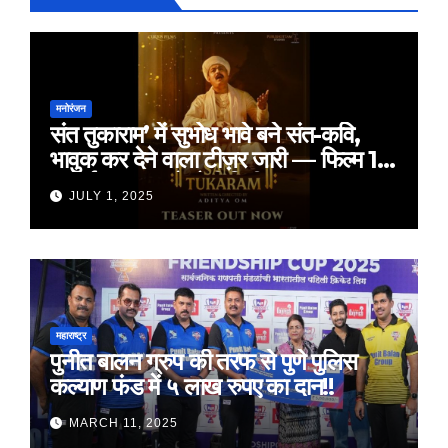
मनोरंजन
संत तुकाराम’ में सुभोध भावे बने संत-कवि,
भावुक कर देने वाला टीज़र जारी — फिल्म 18
जुलाई 2025 को होगी रिलीज़
JULY 1, 2025
महाराष्ट्र
पुनीत बालन ग्रुप की तरफ से पुणे पुलिस
कल्याण फंड में ५ लाख रुपए का दान!!
MARCH 11, 2025