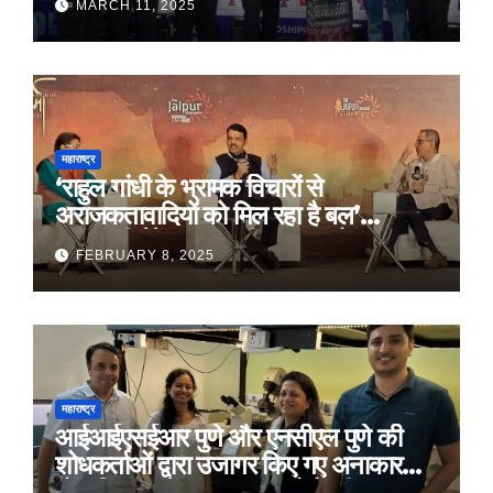
MARCH 11, 2025
महाराष्ट्र
‘राहुल गांधी के भ्रामक विचारों से
अराजकतावादियों को मिल रहा है बल’
मुख्यमंत्री देवेंद्र फडणवीस का आरोप
FEBRUARY 8, 2025
महाराष्ट्र
आईआईएसईआर पुणे और एनसीएल पुणे की
शोधकर्ताओं द्वारा उजागर किए गए अनाकार
ठोस विरूपण में संरचनात्मक दोषों की प्रमुख