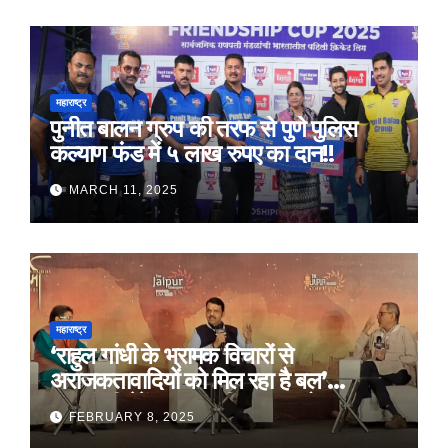
महाराष्ट्र
पुनीत बालन ग्रुप की तरफ से पुणे पुलिस
कल्याण फंड में ५ लाख रुपए का दान!!
MARCH 11, 2025
महाराष्ट्र
‘राहुल गांधी के भ्रामक विचारों से
अराजकतावादियों को मिल रहा है बल’
मुख्यमंत्री देवेंद्र फडणवीस का आरोप
FEBRUARY 8, 2025