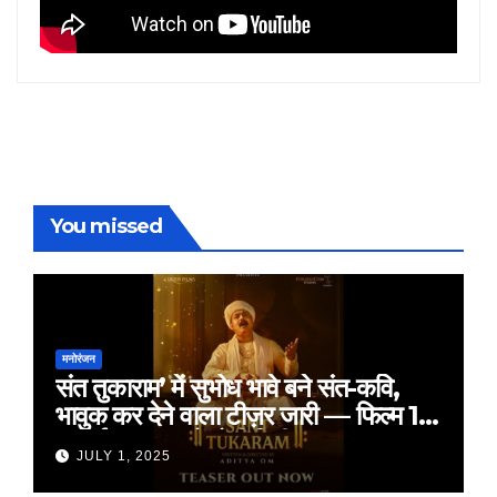
You missed
मनोरंजन
संत तुकाराम’ में सुभोध भावे बने संत-कवि,
भावुक कर देने वाला टीज़र जारी — फिल्म 18
जुलाई 2025 को होगी रिलीज़
JULY 1, 2025