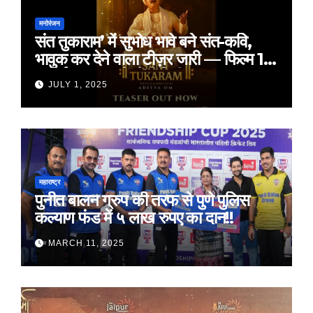
मनोरंजन
संत तुकाराम’ में सुभोध भावे बने संत-कवि,
भावुक कर देने वाला टीज़र जारी — फिल्म 18
जुलाई 2025 को होगी रिलीज़
JULY 1, 2025
महाराष्ट्र
पुनीत बालन ग्रुप की तरफ से पुणे पुलिस
कल्याण फंड में ५ लाख रुपए का दान!!
MARCH 11, 2025