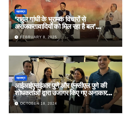
महाराष्ट्र
‘राहुल गांधी के भ्रामक विचारों से
अराजकतावादियों को मिल रहा है बल’
मुख्यमंत्री देवेंद्र फडणवीस का आरोप
FEBRUARY 8, 2025
महाराष्ट्र
आईआईएसईआर पुणे और एनसीएल पुणे की
शोधकर्ताओं द्वारा उजागर किए गए अनाकार
ठोस विरूपण में संरचनात्मक दोषों की प्रमुख
OCTOBER 18, 2024
भूमिका