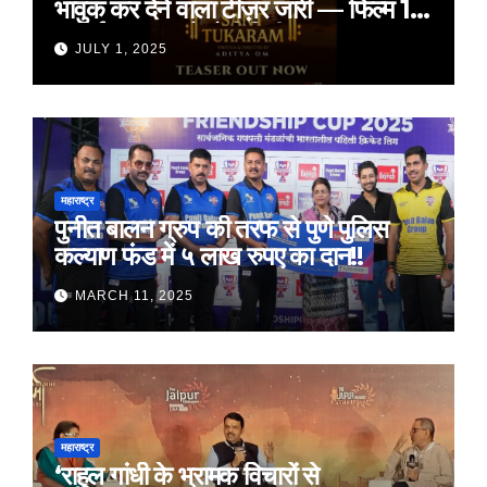
भावुक कर देने वाला टीज़र जारी — फिल्म 18
जुलाई 2025 को होगी रिलीज़
JULY 1, 2025
महाराष्ट्र
पुनीत बालन ग्रुप की तरफ से पुणे पुलिस
कल्याण फंड में ५ लाख रुपए का दान!!
MARCH 11, 2025
महाराष्ट्र
‘राहुल गांधी के भ्रामक विचारों से