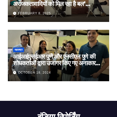
अराजकतावादियों को मिल रहा है बल’
मुख्यमंत्री देवेंद्र फडणवीस का आरोप
FEBRUARY 8, 2025
महाराष्ट्र
आईआईएसईआर पुणे और एनसीएल पुणे की
शोधकर्ताओं द्वारा उजागर किए गए अनाकार
ठोस विरूपण में संरचनात्मक दोषों की प्रमुख
OCTOBER 18, 2024
भूमिका
इंडिया रिपोर्टिंग