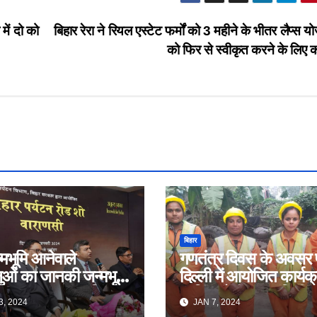
में दो को
बिहार रेरा ने रियल एस्टेट फर्मों को 3 महीने के भीतर लैप्स 
को फिर से स्वीकृत करने के लिए 
बिहार
्मभूमि आनेवाले
गणतंत्र दिवस के अवसर 
ालुओं का जानकी जन्मभूमि
दिल्ली में आयोजित कार्यक्र
ागत: अभय कुमार सिंह,
शामिल होंगी स्वच्छांगिणी 
3, 2024
JAN 7, 2024
पर्यटन विभाग, बिहार
महिलाएं