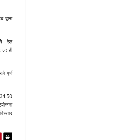
 द्वारा
गे। रेल
जल्द ही
ो पूर्ण
त 34.50
ियोजना
विस्तार