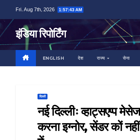
Skip
Fri. Aug 7th, 2026
1:57:43 AM
to
content
इंडिया रिपोर्टिंग
ENGLISH
देश
राज्य
सेना
दिल्ली
नई दिल्लीः व्हाट्सएप्प मेस
करना इग्नोर, सेंडर कों नह