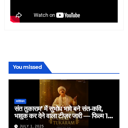
You missed
मनोरंजन
संत तुकाराम’ में सुभोध भावे बने संत-कवि,
भावुक कर देने वाला टीज़र जारी — फिल्म 18
जुलाई 2025 को होगी रिलीज़
JULY 1, 2025