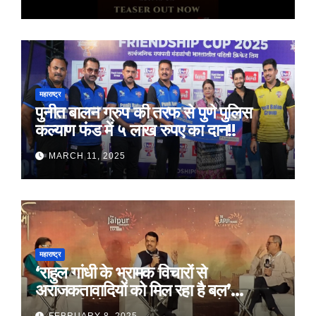
महाराष्ट्र
पुनीत बालन ग्रुप की तरफ से पुणे पुलिस
कल्याण फंड में ५ लाख रुपए का दान!!
MARCH 11, 2025
महाराष्ट्र
‘राहुल गांधी के भ्रामक विचारों से
अराजकतावादियों को मिल रहा है बल’
मुख्यमंत्री देवेंद्र फडणवीस का आरोप
FEBRUARY 8, 2025