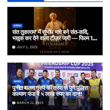
मनोरंजन
संत तुकाराम’ में सुभोध भावे बने संत-कवि,
भावुक कर देने वाला टीज़र जारी — फिल्म 18
जुलाई 2025 को होगी रिलीज़
JULY 1, 2025
महाराष्ट्र
पुनीत बालन ग्रुप की तरफ से पुणे पुलिस
कल्याण फंड में ५ लाख रुपए का दान!!
MARCH 11, 2025