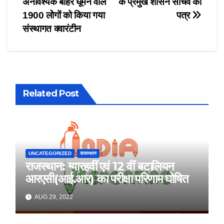
अनावश्यक बाहर घूमने वाले
के प्रमुख शासन सचिव को
1900 लोेगों को किया गया
पत्र
संस्थागत क्वारंटीन
Related Post
UNCATEGORIZED
राजस्थान
राजस्थान: ग्यारहवीं एवं 12 वीं बटालियन
आरएसी(आई.आर) का परीक्षा परिणाम घोषित
AUG 29, 2022