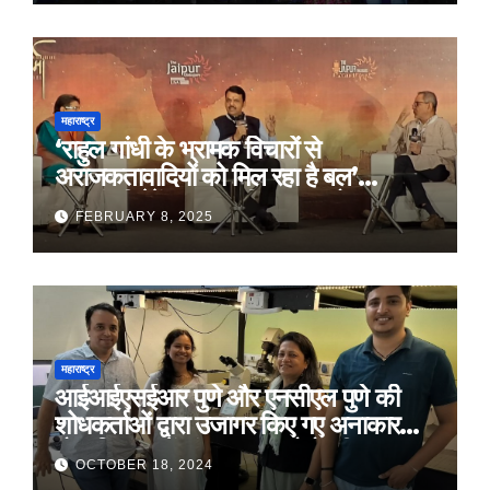
महाराष्ट्र
‘राहुल गांधी के भ्रामक विचारों से
अराजकतावादियों को मिल रहा है बल’
मुख्यमंत्री देवेंद्र फडणवीस का आरोप
FEBRUARY 8, 2025
महाराष्ट्र
आईआईएसईआर पुणे और एनसीएल पुणे की
शोधकर्ताओं द्वारा उजागर किए गए अनाकार
ठोस विरूपण में संरचनात्मक दोषों की प्रमुख
OCTOBER 18, 2024
भूमिका