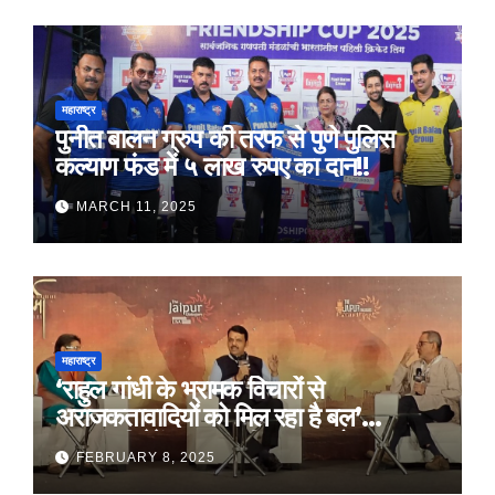
महाराष्ट्र
पुनीत बालन ग्रुप की तरफ से पुणे पुलिस
कल्याण फंड में ५ लाख रुपए का दान!!
MARCH 11, 2025
महाराष्ट्र
‘राहुल गांधी के भ्रामक विचारों से
अराजकतावादियों को मिल रहा है बल’
मुख्यमंत्री देवेंद्र फडणवीस का आरोप
FEBRUARY 8, 2025