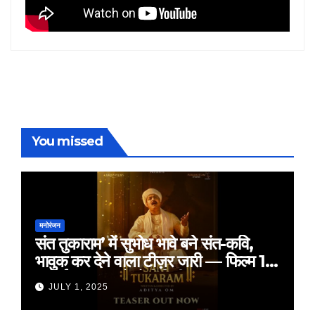
You missed
मनोरंजन
संत तुकाराम’ में सुभोध भावे बने संत-कवि,
भावुक कर देने वाला टीज़र जारी — फिल्म 18
जुलाई 2025 को होगी रिलीज़
JULY 1, 2025