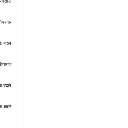
रक्सौल
ियहवा-
के बदले
टियागंज
के बदले
के बदले