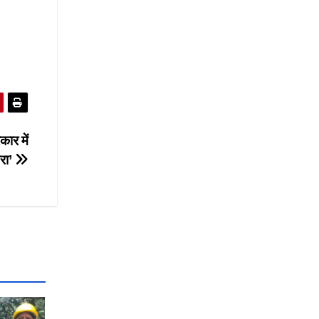
ार में
रा’