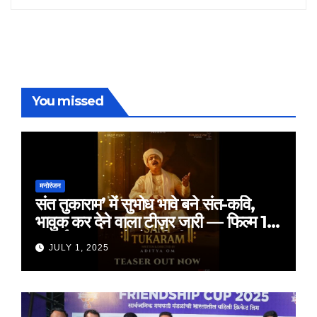
You missed
मनोरंजन
संत तुकाराम’ में सुभोध भावे बने संत-कवि,
भावुक कर देने वाला टीज़र जारी — फिल्म 18
जुलाई 2025 को होगी रिलीज़
JULY 1, 2025