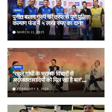
महाराष्ट्र
पुनीत बालन ग्रुप की तरफ से पुणे पुलिस
कल्याण फंड में ५ लाख रुपए का दान!!
MARCH 11, 2025
महाराष्ट्र
‘राहुल गांधी के भ्रामक विचारों से
अराजकतावादियों को मिल रहा है बल’
मुख्यमंत्री देवेंद्र फडणवीस का आरोप
FEBRUARY 8, 2025