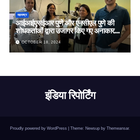
महाराष्ट्र
आईआईएसईआर पुणे और एनसीएल पुणे की
शोधकर्ताओं द्वारा उजागर किए गए अनाकार
ठोस विरूपण में संरचनात्मक दोषों की प्रमुख
OCTOBER 18, 2024
भूमिका
इंडिया रिपोर्टिंग
Proudly powered by WordPress
|
Theme: Newsup by
Themeansar
.