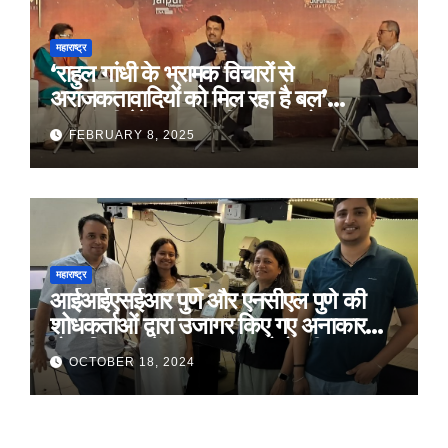
महाराष्ट्र
‘राहुल गांधी के भ्रामक विचारों से
अराजकतावादियों को मिल रहा है बल’
मुख्यमंत्री देवेंद्र फडणवीस का आरोप
FEBRUARY 8, 2025
महाराष्ट्र
आईआईएसईआर पुणे और एनसीएल पुणे की
शोधकर्ताओं द्वारा उजागर किए गए अनाकार
ठोस विरूपण में संरचनात्मक दोषों की प्रमुख
OCTOBER 18, 2024
भूमिका