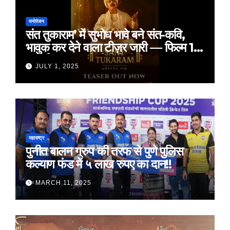
मनोरंजन
संत तुकाराम’ में सुभोध भावे बने संत-कवि,
भावुक कर देने वाला टीज़र जारी — फिल्म 18
जुलाई 2025 को होगी रिलीज़
JULY 1, 2025
महाराष्ट्र
पुनीत बालन ग्रुप की तरफ से पुणे पुलिस
कल्याण फंड में ५ लाख रुपए का दान!!
MARCH 11, 2025