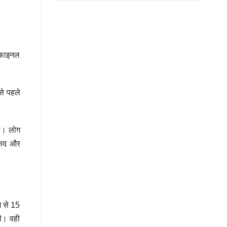
ी फाइनल
से पहले
है। लोग
ांसद और
े से 15
ी। वही