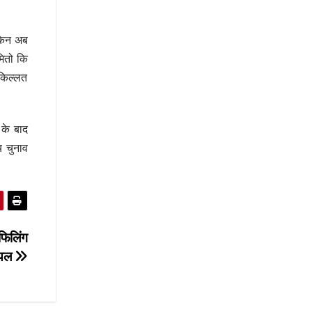
ेकिन अब
मितो कि
 किल्लत
 के बाद
य चुनाव
फिलिंग
ायल