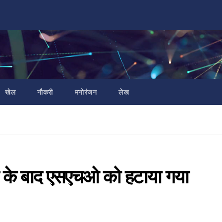
खेल
नौकरी
मनोरंजन
लेख
े के बाद एसएचओ को हटाया गया