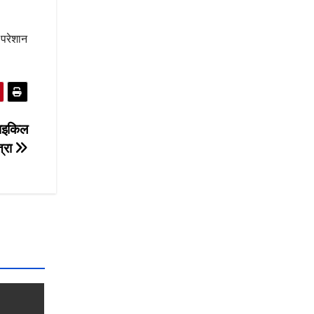
 परेशान
साइकिल
त्रा