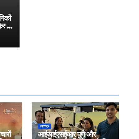
गिकों
्में
महाराष्ट्र
चारों
आईआईएसईआर पुणे और