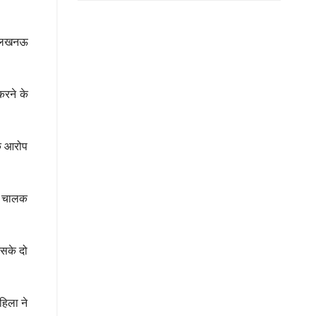
े लखनऊ
करने के
के आरोप
ैब चालक
उसके दो
हिला ने