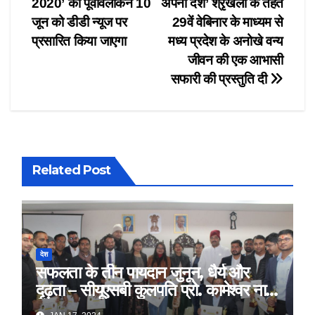
2020’ का पूर्वावलोकन 10
अपना देश’ श्रृंखला के तहत
navigation
जून को डीडी न्यूज पर
29वें वेबिनार के माध्यम से
प्रसारित किया जाएगा
मध्य प्रदेश के अनोखे वन्य
जीवन की एक आभासी
सफारी की प्रस्तुति दी
Related Post
देश
सफलता के तीन पायदान जुनून, धैर्य और
दृढ़ता – सीयूएसबी कुलपति प्रो. कामेश्वर नाथ
सिंह