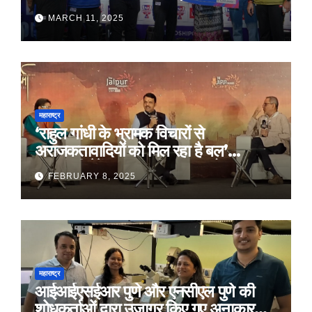
MARCH 11, 2025
महाराष्ट्र
‘राहुल गांधी के भ्रामक विचारों से
अराजकतावादियों को मिल रहा है बल’
मुख्यमंत्री देवेंद्र फडणवीस का आरोप
FEBRUARY 8, 2025
महाराष्ट्र
आईआईएसईआर पुणे और एनसीएल पुणे की
शोधकर्ताओं द्वारा उजागर किए गए अनाकार