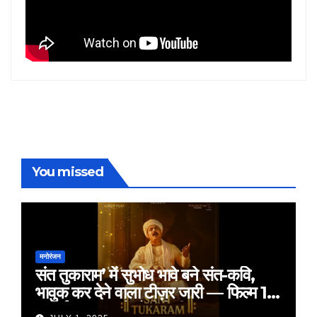
You missed
मनोरंजन
संत तुकाराम’ में सुभोध भावे बने संत-कवि,
भावुक कर देने वाला टीज़र जारी — फिल्म 18
जुलाई 2025 को होगी रिलीज़