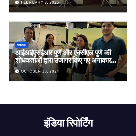
FEBRUARY 8, 2025
महाराष्ट्र
आईआईएसईआर पुणे और एनसीएल पुणे की
शोधकर्ताओं द्वारा उजागर किए गए अनाकार
ठोस विरूपण में संरचनात्मक दोषों की प्रमुख
OCTOBER 18, 2024
भूमिका
इंडिया रिपोर्टिंग