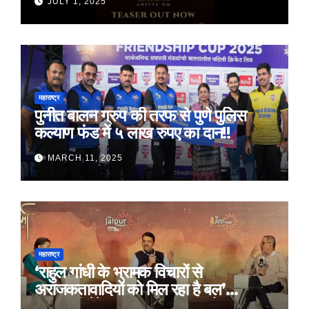
JULY 1, 2025
महाराष्ट्र
पुनीत बालन ग्रुप की तरफ से पुणे पुलिस
कल्याण फंड में ५ लाख रुपए का दान!!
MARCH 11, 2025
महाराष्ट्र
‘राहुल गांधी के भ्रामक विचारों से
अराजकतावादियों को मिल रहा है बल’
मुख्यमंत्री देवेंद्र फडणवीस का आरोप