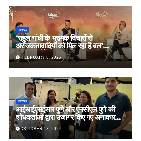
महाराष्ट्र
‘राहुल गांधी के भ्रामक विचारों से
अराजकतावादियों को मिल रहा है बल’
मुख्यमंत्री देवेंद्र फडणवीस का आरोप
FEBRUARY 8, 2025
महाराष्ट्र
आईआईएसईआर पुणे और एनसीएल पुणे की
शोधकर्ताओं द्वारा उजागर किए गए अनाकार
ठोस विरूपण में संरचनात्मक दोषों की प्रमुख
OCTOBER 18, 2024
भूमिका