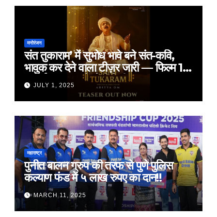
मनोरंजन
संत तुकाराम’ में सुभोध भावे बने संत-कवि,
भावुक कर देने वाला टीज़र जारी — फिल्म 18
जुलाई 2025 को होगी रिलीज़
JULY 1, 2025
महाराष्ट्र
पुनीत बालन ग्रुप की तरफ से पुणे पुलिस
कल्याण फंड में ५ लाख रुपए का दान!!
MARCH 11, 2025