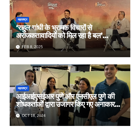
महाराष्ट्र
‘राहुल गांधी के भ्रामक विचारों से
अराजकतावादियों को मिल रहा है बल’
मुख्यमंत्री देवेंद्र फडणवीस का आरोप
FEB 8, 2025
महाराष्ट्र
आईआईएसईआर पुणे और एनसीएल पुणे की
शोधकर्ताओं द्वारा उजागर किए गए अनाकार
ठोस विरूपण में संरचनात्मक दोषों की प्रमुख
OCT 18, 2024
भूमिका