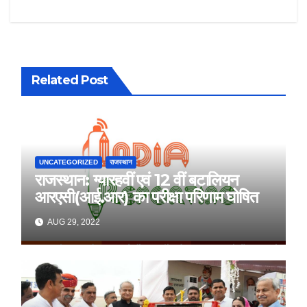
Related Post
UNCATEGORIZED
राजस्थान
राजस्थान: ग्यारहवीं एवं 12 वीं बटालियन
आरएसी(आई.आर) का परीक्षा परिणाम घोषित
AUG 29, 2022