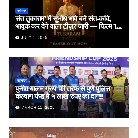
मनोरंजन
संत तुकाराम’ में सुभोध भावे बने संत-कवि,
भावुक कर देने वाला टीज़र जारी — फिल्म 18
जुलाई 2025 को होगी रिलीज़
JULY 1, 2025
महाराष्ट्र
पुनीत बालन ग्रुप की तरफ से पुणे पुलिस
कल्याण फंड में ५ लाख रुपए का दान!!
MARCH 11, 2025