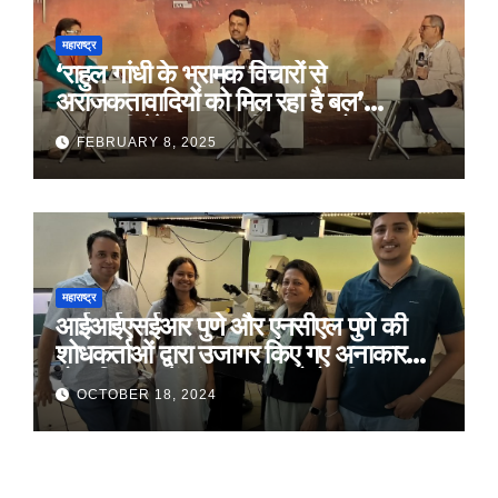
महाराष्ट्र
‘राहुल गांधी के भ्रामक विचारों से
अराजकतावादियों को मिल रहा है बल’
मुख्यमंत्री देवेंद्र फडणवीस का आरोप
FEBRUARY 8, 2025
महाराष्ट्र
आईआईएसईआर पुणे और एनसीएल पुणे की
शोधकर्ताओं द्वारा उजागर किए गए अनाकार
ठोस विरूपण में संरचनात्मक दोषों की प्रमुख
OCTOBER 18, 2024
भूमिका