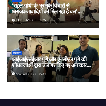
‘राहुल गांधी के भ्रामक विचारों से
अराजकतावादियों को मिल रहा है बल’
मुख्यमंत्री देवेंद्र फडणवीस का आरोप
FEBRUARY 8, 2025
महाराष्ट्र
आईआईएसईआर पुणे और एनसीएल पुणे की
शोधकर्ताओं द्वारा उजागर किए गए अनाकार
ठोस विरूपण में संरचनात्मक दोषों की प्रमुख
OCTOBER 18, 2024
भूमिका