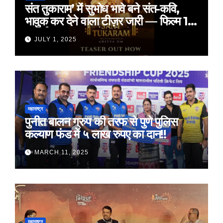
संत तुकाराम’ में सुभोध भावे बने संत-कवि,
भावुक कर देने वाला टीज़र जारी — फिल्म 18
जुलाई 2025 को होगी रिलीज़
JULY 1, 2025
महाराष्ट्र
पुनीत बालन ग्रुप की तरफ से पुणे पुलिस
कल्याण फंड में ५ लाख रुपए का दान!!
MARCH 11, 2025
महाराष्ट्र