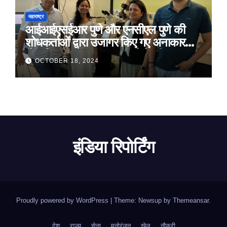
महाराष्ट्र
आईआईएसईआर पुणे और एनसीएल पुणे की
शोधकर्ताओं द्वारा उजागर किए गए अनाकार
ठोस विरूपण में संरचनात्मक दोषों की प्रमुख
OCTOBER 18, 2024
भूमिका
इंडिया रिपोर्टिंग
Proudly powered by WordPress
|
Theme: Newsup by
Themeansar
.
देश
राज्य
सेना
मनोरंजन
खेल
नौकरी