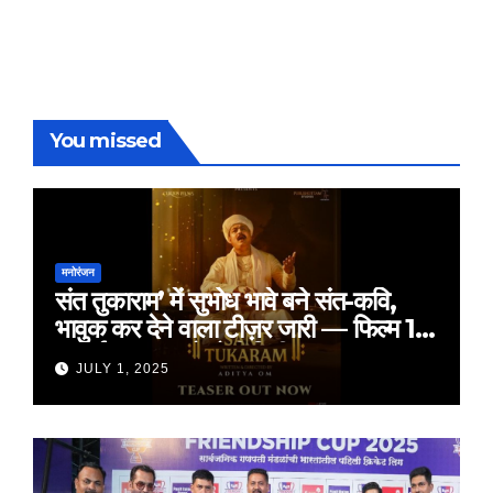
You missed
मनोरंजन
संत तुकाराम’ में सुभोध भावे बने संत-कवि,
भावुक कर देने वाला टीज़र जारी — फिल्म 18
जुलाई 2025 को होगी रिलीज़
JULY 1, 2025