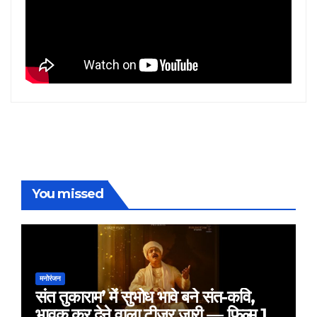
You missed
मनोरंजन
संत तुकाराम’ में सुभोध भावे बने संत-कवि,
भावुक कर देने वाला टीज़र जारी — फिल्म 18