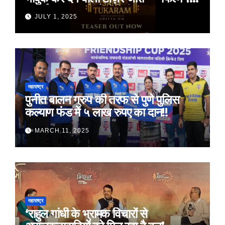
जुलाई 2025 को होगी रिलीज़
JULY 1, 2025
महाराष्ट्र
पुनीत बालन ग्रुप की तरफ से पुणे पुलिस
कल्याण फंड में ५ लाख रुपए का दान!!
MARCH 11, 2025
महाराष्ट्र
‘राहुल गांधी के भ्रामक विचारों से