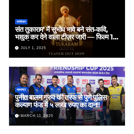
मनोरंजन
संत तुकाराम’ में सुभोध भावे बने संत-कवि,
भावुक कर देने वाला टीज़र जारी — फिल्म 18
जुलाई 2025 को होगी रिलीज़
JULY 1, 2025
महाराष्ट्र
पुनीत बालन ग्रुप की तरफ से पुणे पुलिस
कल्याण फंड में ५ लाख रुपए का दान!!
MARCH 11, 2025