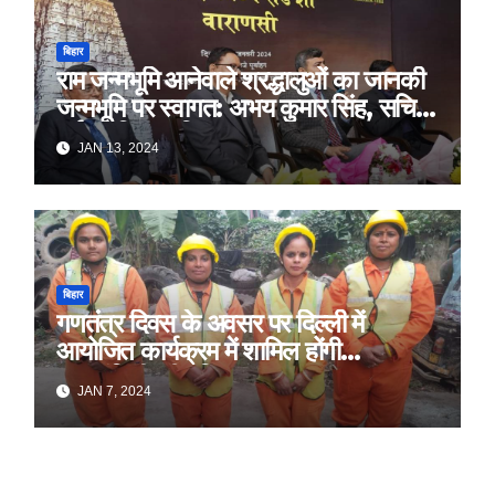
बिहार
राम जन्मभूमि आनेवाले श्रद्धालुओं का जानकी
जन्मभूमि पर स्वागत: अभय कुमार सिंह, सचिव,
पर्यटन विभाग, बिहार
JAN 13, 2024
बिहार
गणतंत्र दिवस के अवसर पर दिल्ली में
आयोजित कार्यक्रम में शामिल होंगी
स्वच्छांगिणी की महिलाएं
JAN 7, 2024