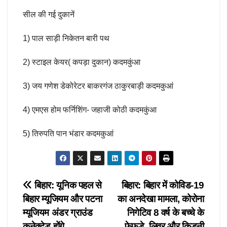
सील की गई दुकानें
1) पाल साड़ी निकेतन बारी पथ
2) स्टाइल केयर( कपड़ा दुकान) कदमकुंआ
3) जय गणेश डेकोरेटर बाकरगंज ठाकुरबाड़ी कदमकुआं
4) एमएस होम फर्निशिंग- जहाजी कोठी कदमकुंआ
5) तिरुपति पान भंडार कदमकुआं
Post
बिहार: यूनिक पहल से
बिहार: बिहार में कोविड-19
बिहार म्यूजियम और पटना
का अनदेखा मामला, कोरोना
navigation
म्यूजियम अंडर ग्राउंड
निगेटिव 8 वर्ष के बच्चे के
कनेक्टेड होंगे
फेफड़े, लिवर और किडनी