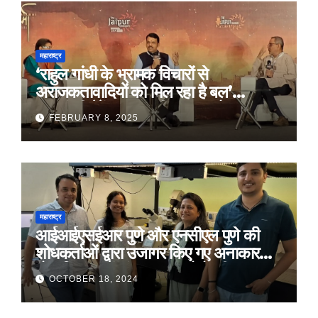
महाराष्ट्र
‘राहुल गांधी के भ्रामक विचारों से
अराजकतावादियों को मिल रहा है बल’
मुख्यमंत्री देवेंद्र फडणवीस का आरोप
FEBRUARY 8, 2025
महाराष्ट्र
आईआईएसईआर पुणे और एनसीएल पुणे की
शोधकर्ताओं द्वारा उजागर किए गए अनाकार
ठोस विरूपण में संरचनात्मक दोषों की प्रमुख
OCTOBER 18, 2024
भूमिका