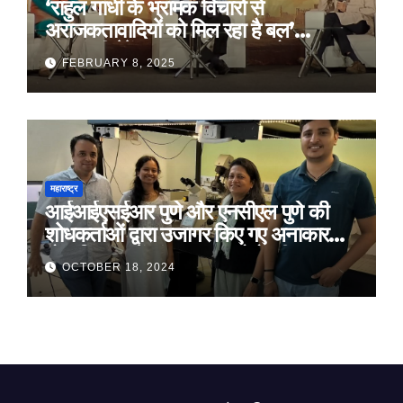
‘राहुल गांधी के भ्रामक विचारों से
अराजकतावादियों को मिल रहा है बल’
मुख्यमंत्री देवेंद्र फडणवीस का आरोप
FEBRUARY 8, 2025
महाराष्ट्र
आईआईएसईआर पुणे और एनसीएल पुणे की
शोधकर्ताओं द्वारा उजागर किए गए अनाकार
ठोस विरूपण में संरचनात्मक दोषों की प्रमुख
OCTOBER 18, 2024
भूमिका