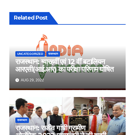
Related Post
UNCATEGORIZED
राजस्थान
राजस्थान: ग्यारहवीं एवं 12 वीं बटालियन
आरएसी(आई.आर) का परीक्षा परिणाम घोषित
AUG 29, 2022
राजस्थान
राजस्थान: राजीव गांधी ग्रामीण