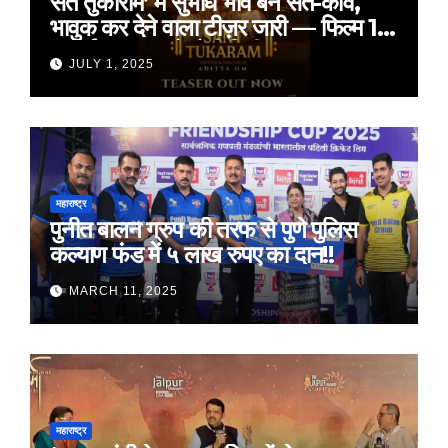
संत तुकाराम’ में सुभोध भावे बने संत-कवि,
भावुक कर देने वाला टीज़र जारी — फिल्म 18
जुलाई 2025 को होगी रिलीज़
JULY 1, 2025
महाराष्ट्र
पुनीत बालन ग्रुप की तरफ से पुणे पुलिस
कल्याण फंड में ५ लाख रुपए का दान!!
MARCH 11, 2025
महाराष्ट्र