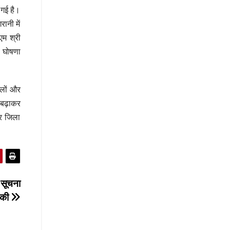
 गई है।
ानी में
एम श्री
ी घोषणा
दलों और
े बढ़ाकर
पर जिला
 सूचना
त की