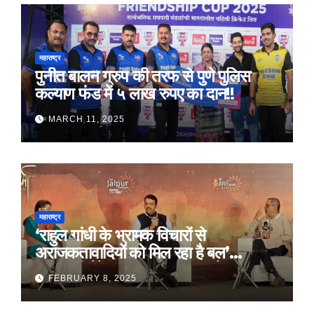
महाराष्ट्र
पुनीत बालन ग्रुप की तरफ से पुणे पुलिस
कल्याण फंड में ५ लाख रुपए का दान!!
MARCH 11, 2025
महाराष्ट्र
‘राहुल गांधी के भ्रामक विचारों से
अराजकतावादियों को मिल रहा है बल’
मुख्यमंत्री देवेंद्र फडणवीस का आरोप
FEBRUARY 8, 2025