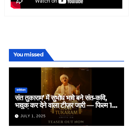
You missed
मनोरंजन
संत तुकाराम’ में सुभोध भावे बने संत-कवि,
भावुक कर देने वाला टीज़र जारी — फिल्म 18
जुलाई 2025 को होगी रिलीज़
JULY 1, 2025