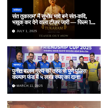
मनोरंजन
संत तुकाराम’ में सुभोध भावे बने संत-कवि,
भावुक कर देने वाला टीज़र जारी — फिल्म 18
जुलाई 2025 को होगी रिलीज़
JULY 1, 2025
महाराष्ट्र
पुनीत बालन ग्रुप की तरफ से पुणे पुलिस
कल्याण फंड में ५ लाख रुपए का दान!!
MARCH 11, 2025