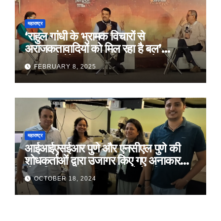
महाराष्ट्र
‘राहुल गांधी के भ्रामक विचारों से
अराजकतावादियों को मिल रहा है बल’
मुख्यमंत्री देवेंद्र फडणवीस का आरोप
FEBRUARY 8, 2025
महाराष्ट्र
आईआईएसईआर पुणे और एनसीएल पुणे की
शोधकर्ताओं द्वारा उजागर किए गए अनाकार
ठोस विरूपण में संरचनात्मक दोषों की प्रमुख
OCTOBER 18, 2024
भूमिका