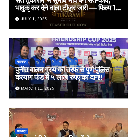
संत तुकाराम’ में सुभोध भावे बने संत-कवि,
भावुक कर देने वाला टीज़र जारी — फिल्म 18
जुलाई 2025 को होगी रिलीज़
JULY 1, 2025
महाराष्ट्र
पुनीत बालन ग्रुप की तरफ से पुणे पुलिस
कल्याण फंड में ५ लाख रुपए का दान!!
MARCH 11, 2025
महाराष्ट्र