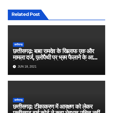
Related Post
छत्तीसगढ़
छत्तीसगढ़: बाबा रामदेव के खिलाफ एक और
मामला दर्ज, एलोपैथी पर भ्रम फैलाने के आरोप
में इंडियन मेडिकल एसोसिएशन ने कराई
JUN 18, 2021
एफआईआर
छत्तीसगढ़
छत्तीसगढ़: टीकाकरण में आरक्षण को लेकर
छत्तीसगढ़ हाई कोर्ट ने कहा भेदभाव उचित नहीं