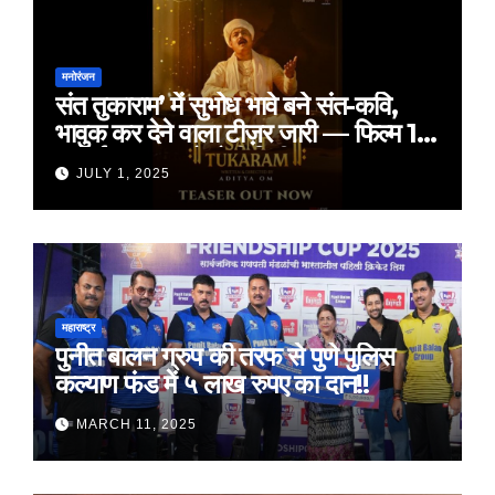
मनोरंजन
संत तुकाराम’ में सुभोध भावे बने संत-कवि,
भावुक कर देने वाला टीज़र जारी — फिल्म 18
जुलाई 2025 को होगी रिलीज़
JULY 1, 2025
महाराष्ट्र
पुनीत बालन ग्रुप की तरफ से पुणे पुलिस
कल्याण फंड में ५ लाख रुपए का दान!!
MARCH 11, 2025