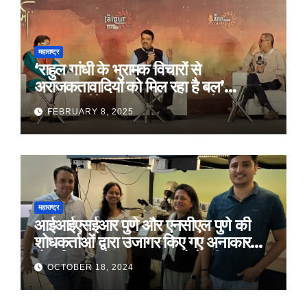
महाराष्ट्र
‘राहुल गांधी के भ्रामक विचारों से
अराजकतावादियों को मिल रहा है बल’
मुख्यमंत्री देवेंद्र फडणवीस का आरोप
FEBRUARY 8, 2025
महाराष्ट्र
आईआईएसईआर पुणे और एनसीएल पुणे की
शोधकर्ताओं द्वारा उजागर किए गए अनाकार
ठोस विरूपण में संरचनात्मक दोषों की प्रमुख
OCTOBER 18, 2024
भूमिका