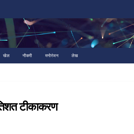
खेल
नौकरी
मनोरंजन
लेख
्रतिशत टीकाकरण