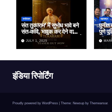
मनोरंजन
महाराष्ट्र
संत तुकाराम’ में सुभोध भावे बने
पुनीत 
संत-कवि, भावुक कर देने वाला
पुणे प
टीज़र जारी — फिल्म 18 जुलाई
लाख र
JULY 1, 2025
MARC
2025 को होगी रिलीज़
इंडिया रिपोर्टिंग
Proudly powered by WordPress
|
Theme: Newsup by
Themeansar
.