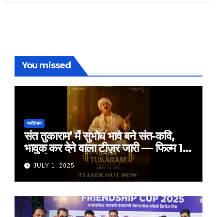
You missed
मनोरंजन
संत तुकाराम’ में सुभोध भावे बने संत-कवि,
भावुक कर देने वाला टीज़र जारी — फिल्म 18
जुलाई 2025 को होगी रिलीज़
JULY 1, 2025