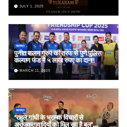
जुलाई 2025 को होगी रिलीज़
JULY 1, 2025
महाराष्ट्र
पुनीत बालन ग्रुप की तरफ से पुणे पुलिस
कल्याण फंड में ५ लाख रुपए का दान!!
MARCH 11, 2025
महाराष्ट्र
‘राहुल गांधी के भ्रामक विचारों से
अराजकतावादियों को मिल रहा है बल’