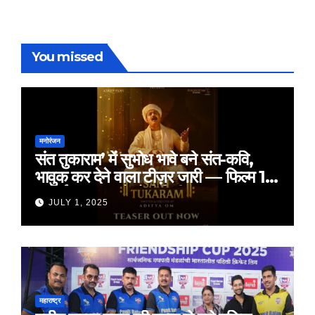
You missed
मनोरंजन
संत तुकाराम’ में सुभोध भावे बने संत-कवि,
भावुक कर देने वाला टीज़र जारी — फिल्म 18
जुलाई 2025 को होगी रिलीज़
JULY 1, 2025
महाराष्ट्र