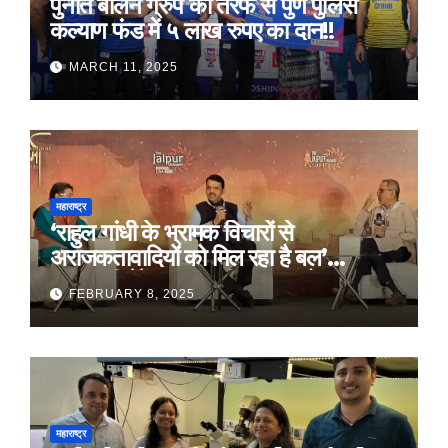
पुनीत बालन ग्रुप की तरफ से पुणे पुलिस
कल्याण फंड में ५ लाख रुपए का दान!!
MARCH 11, 2025
महाराष्ट्र
‘राहुल गांधी के भ्रामक विचारों से
अराजकतावादियों को मिल रहा है बल’
मुख्यमंत्री देवेंद्र फडणवीस का आरोप
FEBRUARY 8, 2025
महाराष्ट्र