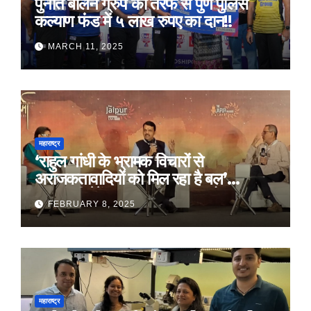
पुनीत बालन ग्रुप की तरफ से पुणे पुलिस
कल्याण फंड में ५ लाख रुपए का दान!!
MARCH 11, 2025
महाराष्ट्र
‘राहुल गांधी के भ्रामक विचारों से
अराजकतावादियों को मिल रहा है बल’
मुख्यमंत्री देवेंद्र फडणवीस का आरोप
FEBRUARY 8, 2025
महाराष्ट्र