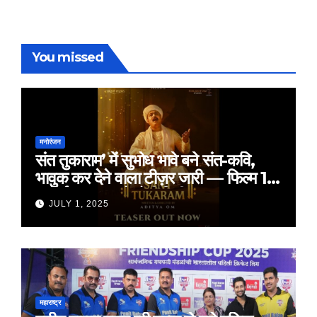
You missed
मनोरंजन
संत तुकाराम’ में सुभोध भावे बने संत-कवि,
भावुक कर देने वाला टीज़र जारी — फिल्म 18
जुलाई 2025 को होगी रिलीज़
JULY 1, 2025
महाराष्ट्र