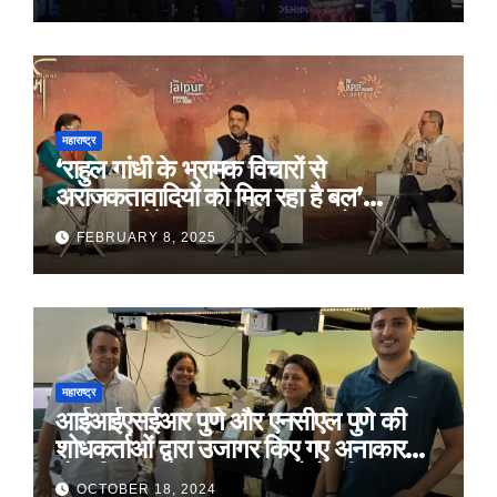
महाराष्ट्र
‘राहुल गांधी के भ्रामक विचारों से
अराजकतावादियों को मिल रहा है बल’
मुख्यमंत्री देवेंद्र फडणवीस का आरोप
FEBRUARY 8, 2025
महाराष्ट्र
आईआईएसईआर पुणे और एनसीएल पुणे की
शोधकर्ताओं द्वारा उजागर किए गए अनाकार
ठोस विरूपण में संरचनात्मक दोषों की प्रमुख
OCTOBER 18, 2024