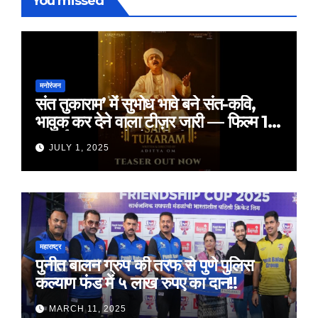
You missed
मनोरंजन
संत तुकाराम’ में सुभोध भावे बने संत-कवि,
भावुक कर देने वाला टीज़र जारी — फिल्म 18
जुलाई 2025 को होगी रिलीज़
JULY 1, 2025
महाराष्ट्र
पुनीत बालन ग्रुप की तरफ से पुणे पुलिस
कल्याण फंड में ५ लाख रुपए का दान!!
MARCH 11, 2025