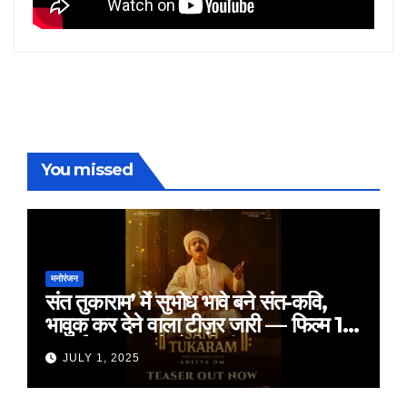
You missed
मनोरंजन
संत तुकाराम’ में सुभोध भावे बने संत-कवि,
भावुक कर देने वाला टीज़र जारी — फिल्म 18
जुलाई 2025 को होगी रिलीज़
JULY 1, 2025