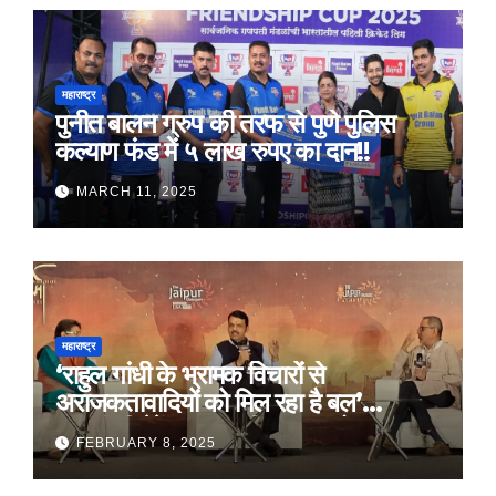
महाराष्ट्र
पुनीत बालन ग्रुप की तरफ से पुणे पुलिस
कल्याण फंड में ५ लाख रुपए का दान!!
MARCH 11, 2025
महाराष्ट्र
‘राहुल गांधी के भ्रामक विचारों से
अराजकतावादियों को मिल रहा है बल’
मुख्यमंत्री देवेंद्र फडणवीस का आरोप
FEBRUARY 8, 2025